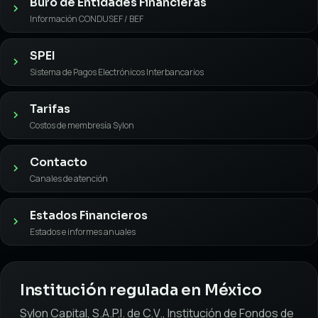
Buró de Entidades Financieras
Información CONDUSEF / BEF
SPEI
Sistema de Pagos Electrónicos Interbancarios
Tarifas
Costos de membresía Sylon
Contacto
Canales de atención
Estados Financieros
Estados e informes anuales
Institución regulada en México
Sylon Capital, S.A.P.I. de C.V., Institución de Fondos de