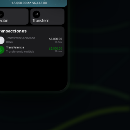
$5,000.00 de $6,442.00
↙
↗
cibir
Transferir
ransacciones
Transferencia enviada
↑
$1,000.00
BBVA
16 nov
Transferencia
↓
$5,000.00
Transferencia recibida
16 nov