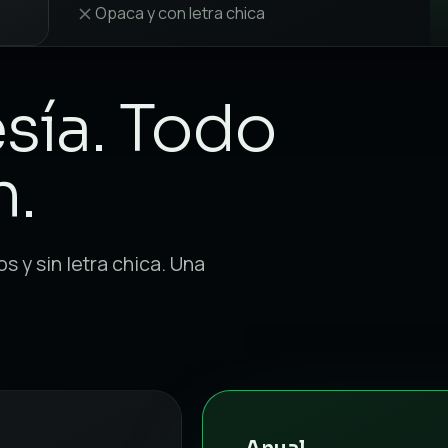
Opaca y con letra chica
A
ía. Todo
n.
 y sin letra chica. Una