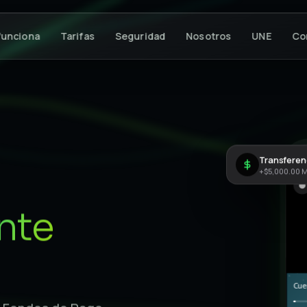
unciona
Tarifas
Seguridad
Nosotros
UNE
Co
Transferenc
7
+$5,000.00 
nte
Cuen