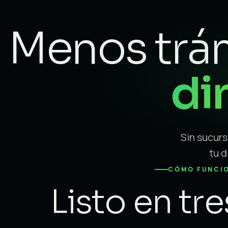
Menos trám
di
Sin sucurs
tu 
CÓMO FUNCI
Listo en tr