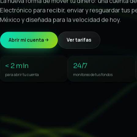
La nueva forma de mover tu dinero: una cuenta d
Electrónico para recibir, enviar y resguardar tus 
México y diseñada para la velocidad de hoy.
Abrir mi cuenta
Ver tarifas
< 2 min
24/7
para abrir tu cuenta
monitoreo de tus fondos